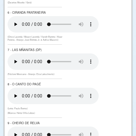
(Zacarias Mourão / Goiá)
6 - CIRANDA PANTANEIRA
(Chico Lacerda / Moacir Lacerda / Vandir Barreto / Alaor
Pereira - Arranjo: José Beltrão Jr. & Adilvo Mazzini)
7 - LAS MÑANITAS (DP)
(Folclore Mexicano - Arranjo: Elza Lakschevitz)
8 - O CANTO DO PAGÉ
(Letra: Paulo Barros)
(Música: Heitor Villa Lobos)
9 - CHEIRO DE RELVA