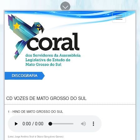
Toggle
navigation
CD VOZES DE MATO GROSSO DO SUL
1 - HINO DE MATO GROSSO DO SUL
(Letra: Jorge Antônio Siufi & Otávio Gonçalves Gomes)