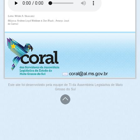
(Letra: Wilder A. Nruscato)
(Música: Andrew Lioyd Webbwe & Don Black - Arranjo: José
do Carmo)
Este site foi desenvolvido pela equipe de TI da Assembleia Legislativa de Mato
Grosso do Sul