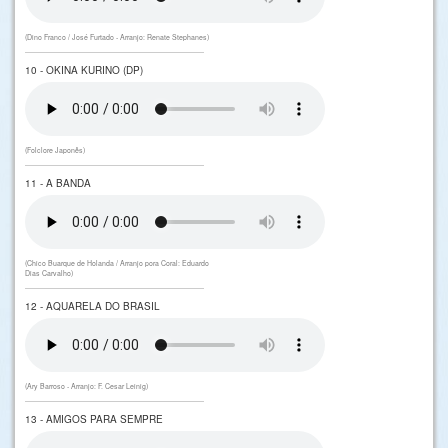
(Dino Franco / José Furtado - Arranjo: Renate Stephanes)
10 - OKINA KURINO (DP)
(Folclore Japonês)
11 - A BANDA
(Chico Buarque de Holanda / Arranjo pora Coral: Eduardo
Dias Carvalho)
12 - AQUARELA DO BRASIL
(Ary Barroso - Arranjo: F. Cesar Leinig)
13 - AMIGOS PARA SEMPRE