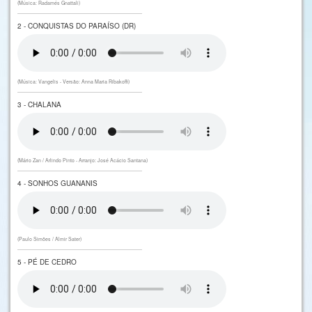
(Música: Radamés Gnattali)
2 - CONQUISTAS DO PARAÍSO (DR)
(Música: Vangelis - Versão: Anna Maria Ribakoffi)
3 - CHALANA
(Mário Zan / Arlindo Pinto - Arranjo: José Acácio Santana)
4 - SONHOS GUANANIS
(Paulo Simões / Almir Sater)
5 - PÉ DE CEDRO